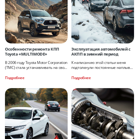
Особенности ремонта КПП
Эксплуатация автомобилей с
Toyota «MULTIMODE»
АКПП в зимний период
В 2006 году Toyota Motor Corporation
К написанию этой статьи меня
(TMC) стала устанавливать на свои
подтолкнули постоянные наплывы
автомобили Corolla 10-го
сломанных авто сразу после
поколения и ее модификацию
выпадения большого снега или
Подробнее
Подробнее