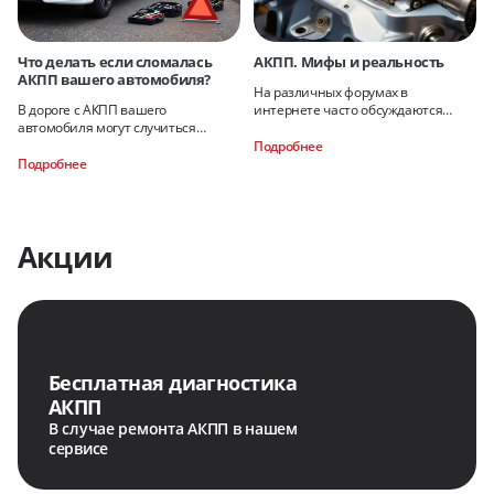
Что делать если сломалась
АКПП. Мифы и реальность
АКПП вашего автомобиля?
На различных форумах в
В дороге с АКПП вашего
интернете часто обсуждаются
автомобиля могут случиться
вопросы, связанные с ремонтом и
различные проблемы. При
эксплуатацией АКПП. Так как
Подробнее
обнаружении проблем с АКПП
большинство пользователей
Подробнее
ваши дальнейшие действия
Акции
Бесплатная диагностика
АКПП
В случае ремонта АКПП в нашем
сервисе