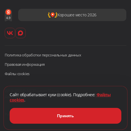
Хорошее место 2026
Политика обработки персональных данных
Правовая информация
Файлы cookies
2013–2026 © АКПП-центр Киров.
Сайт обрабатывает куки (cookie). Подробнее:
Файлы
Диагностика и ремонт АКПП в Кирове. Все права защищены.
cookies
.
Разработано в
Принять