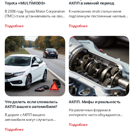
Toyota «MULTIMODE»
АКПП в зимний период
В 2006 году Toyota Motor Corporation
К написанию этой статьи меня
(TMC) стала устанавливать на свои
подтолкнули постоянные наплывы
автомобили Corolla 10-го
сломанных авто сразу после
поколения и ее модификацию
выпадения большого снега или
Подробнее
Подробнее
Что делать если сломалась
АКПП. Мифы и реальность
АКПП вашего автомобиля?
На различных форумах в
В дороге с АКПП вашего
интернете часто обсуждаются
автомобиля могут случиться
вопросы, связанные с ремонтом и
различные проблемы. При
эксплуатацией АКПП. Так как
Подробнее
обнаружении проблем с АКПП
большинство пользователей
Подробнее
ваши дальнейшие действия