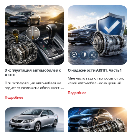
Эксплуатация автомобилей с
О надежности АКПП. Часть1
АКПП
Мне часто задают вопросы, о том,
При эксплуатации автомобиля на
какой автомобиль оснащенный
водителя возложена обязанность
АКПП надежней. Это сложный
проводить ежедневное
вопрос
Подробнее
техническое обслуживание (ЕО).
Подробнее
Но, к сожалению, многие это не