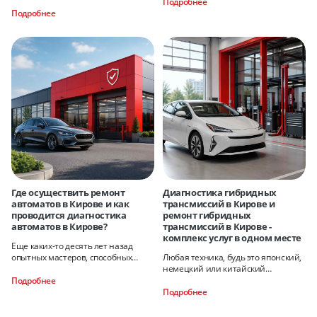
диагностика АКП в Кирове, когда
Подробнее
происходит ремонт АКП в Кирове?
Подробнее
Где осуществить ремонт
Диагностика гибридных
автоматов в Кирове и как
трансмиссий в Кирове и
проводится диагностика
ремонт гибридных
автоматов в Кирове?
трансмиссий в Кирове -
комплекс услуг в одном месте
Еще каких-то десять лет назад
опытных мастеров, способных
Любая техника, будь это японский,
справиться со сложным ремонтом
немецкий или китайский
автомобилей в Кирове
автомобиль, рано или поздно
Подробнее
может сломаться
Подробнее