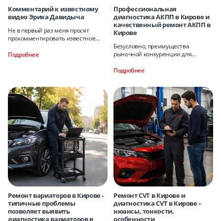
Комментарий к известному
Профессиональная
видео Эрика Давидыча
диагностика АКПП в Кирове и
качественный ремонт АКПП в
Не в первый раз меня просят
Кирове
прокомментировать известное
видео «Технарь часть №1(АКПП)»
Безусловно, преимущества
рыночной конкуренции для
Подробнее
потребителя неоспоримы – для
исполнения любой услуги
Подробнее
Ремонт вариаторов в Кирове -
Ремонт CVT в Кирове и
типичные проблемы
диагностика CVT в Кирове –
позволяет выявить
нюансы, тонкости,
диагностика вариаторов в
особенности