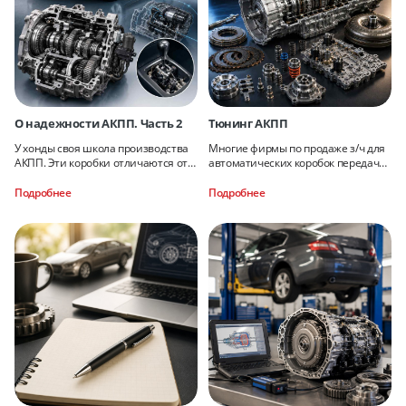
О надежности АКПП. Часть 2
Тюнинг АКПП
У хонды своя школа производства
Многие фирмы по продаже з/ч для
АКПП. Эти коробки отличаются от
автоматических коробок передач
всех остальных
предлагают широкий ассортимент
продукции
Подробнее
Подробнее